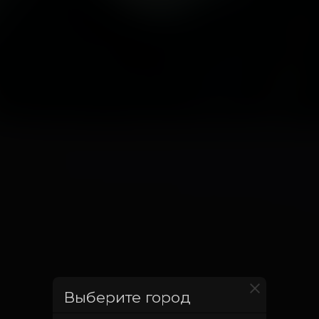
Выберите город