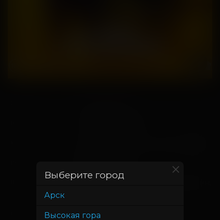
11 сентября 2025
В прокате с
1 октября 2025
В прокате до
1 час 27 минут (+9 мин. ролики)
Хронометраж
Роман Артемьев
Режиссер
Выберите город
Георгий Шабанов, Владимир Тюлин,
Продюсер
Наталья Козак
Арск
Роман Артемьев
Высокая гора
Сценарист