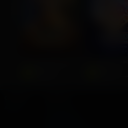
Последний богатырь. Колобок
2026, Россия
2025, Россия
6
6
+
+
Комедия, Фэнтези,
Фантастика,
Приключения
Приключенческая к
Основное
Зрителям
Афиша
Мои билеты
Оплата картой
Возврат билетов