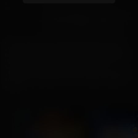
Михаил Пореченков, Никита
В ролях
Кологривый, Даниил Спиваковский,
Валентина Мазунина, Максим
Костромыкин, Дана Мацюнскайте
Вор-медвежатник Саша проникает в дом, где 
становится свидетелем преступления: хозяин 
дома Чернов убил свою жену. Чернов начинает 
преследовать сбежавшего свидетеля. А Саше 
тем временем надо успеть приехать на 
утренник к сыну, ведь от этого зависит будущее 
его брака, который он всеми силами пытается 
спасти.
ПРЕМЬЕРА
ДЕТЯМ
ДЕТЯМ