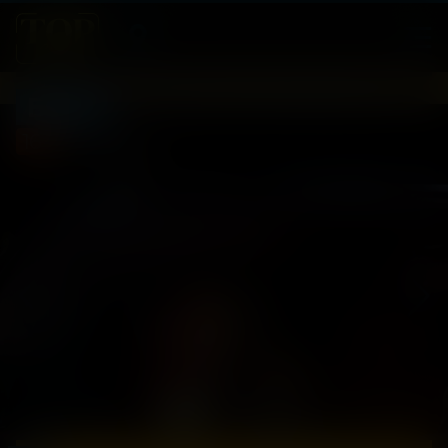
Беги
16
2025, Россия
+
Комедия, Криминал